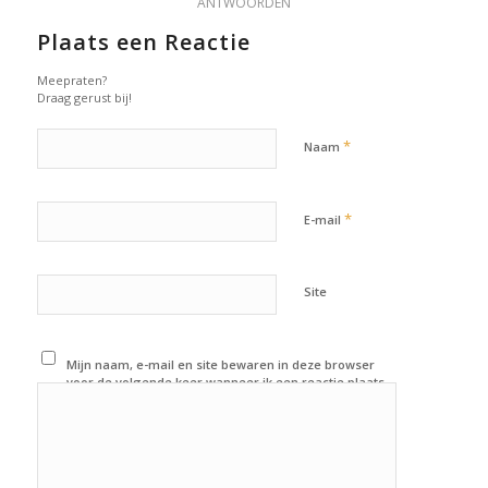
ANTWOORDEN
Plaats een Reactie
Meepraten?
Draag gerust bij!
*
Naam
*
E-mail
Site
Mijn naam, e-mail en site bewaren in deze browser
voor de volgende keer wanneer ik een reactie plaats.