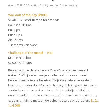
/
/
/
6 mei, 2017
0 Reacties
in
Algemeen
door
Wesley
Workout of the day (WOD)
50-40-30-20 and 10 reps for time of:
Cal Assault Bike
Pull-ups
Push-ups
Air Squats
* In teams van twee.
Challenge of the month – Mei
Met de hele box:
50.000 Push-ups
Benieuwd hoe de allerbeste CrossFit atleten ter wereld
trainen? Wil jij weten wat je er allemaal voor over moet
hebben om de top te bereiken? Kijk dan video hieronder.
Niemand minder dan Matthew Fraser, de huidige fitste man op
aarde, laat je zien wat er allemaal bij komt kijken. Na het
eerste deel is je motivatie om te trainen zeker weten omhoog
gegaan en kijk je meteen de volgende twee onderdelen.
3…2…
1…GO!!!