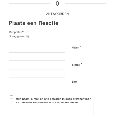
0
ANTWOORDEN
Plaats een Reactie
Meepraten?
Draag gerust bij!
*
Naam
*
E-mail
Site
Mijn naam, e-mail en site bewaren in deze browser voor
de volgende keer wanneer ik een reactie plaats.