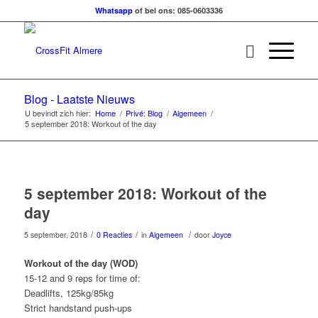
Whatsapp
of bel ons: 085-0603336
Blog - Laatste Nieuws
U bevindt zich hier:
Home
/
Privé: Blog
/
Algemeen
/
5 september 2018: Workout of the day
5 september 2018: Workout of the
day
/
/
/
5 september, 2018
0 Reacties
in
Algemeen
door
Joyce
Workout of the day (WOD)
15-12 and 9 reps for time of:
Deadlifts, 125kg/85kg
Strict handstand push-ups