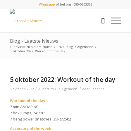
Whatsapp
of bel ons: 085-0603336
Blog - Laatste Nieuws
U bevindt zich hier:
Home
/
Privé: Blog
/
Algemeen
/
5 oktober 2022: Workout of the day
5 oktober 2022: Workout of the day
/
/
/
5 oktober, 2022
0 Reacties
in
Algemeen
door
Leontine
Workout of the day
7 min AMRAP of:
7 box jumps, 24”/20”
7 hang power snatches, 35kg/25kg
Accessory of the week