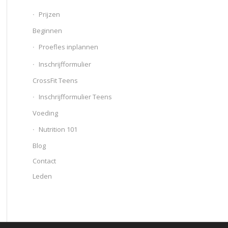
Prijzen
Beginnen
Proefles inplannen
Inschrijfformulier
CrossFit Teens
Inschrijfformulier Teens
Voeding
Nutrition 101
Blog
Contact
Leden