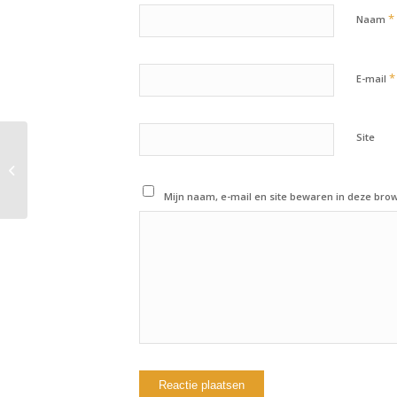
*
Naam
*
E-mail
Site
4 oktober 2018:
Workout of the day
Mijn naam, e-mail en site bewaren in deze brow