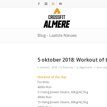
Blog - Laatste Nieuws
5 oktober 2018: Workout of 
/
/
/
5 oktober, 2018
0 Reacties
in
Algemeen
door
Jo
Workout of the day
For time:
400m Run
21 Hang power cleans, 60kg/42,5kg
400m Run
15 Hang power cleans, 60kg/42,5kg