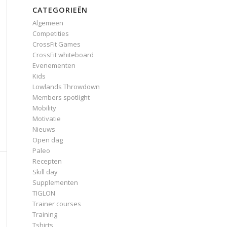
CATEGORIEËN
Algemeen
Competities
CrossFit Games
CrossFit whiteboard
Evenementen
Kids
Lowlands Throwdown
Members spotlight
Mobility
Motivatie
Nieuws
Open dag
Paleo
Recepten
Skill day
Supplementen
TIGLON
Trainer courses
Training
Tshirts