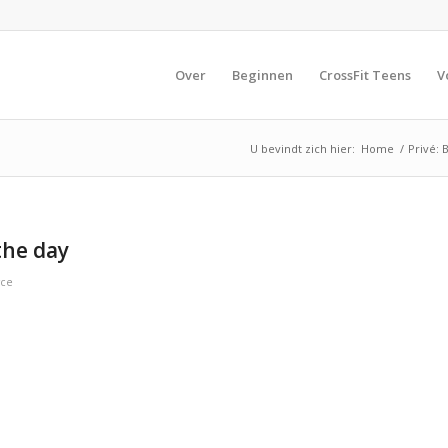
Over
Beginnen
CrossFit Teens
V
U bevindt zich hier:
Home
/
Privé: 
the day
yce