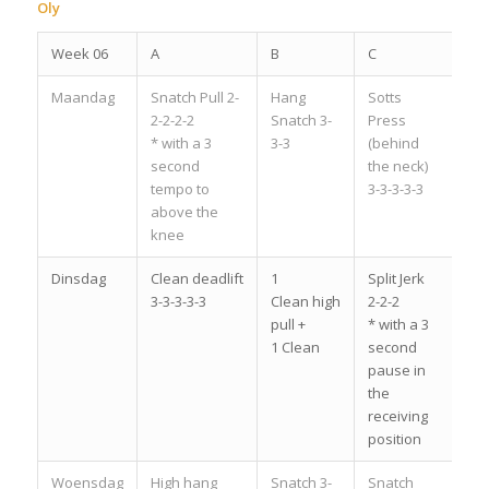
Oly
Week 06
A
B
C
Maandag
Snatch Pull 2-
Hang
Sotts
2-2-2-2
Snatch 3-
Press
* with a 3
3-3
(behind
second
the neck)
tempo to
3-3-3-3-3
above the
knee
Dinsdag
Clean deadlift
1
Split Jerk
3-3-3-3-3
Clean high
2-2-2
pull +
* with a 3
1 Clean
second
pause in
the
receiving
position
Woensdag
High hang
Snatch 3-
Snatch