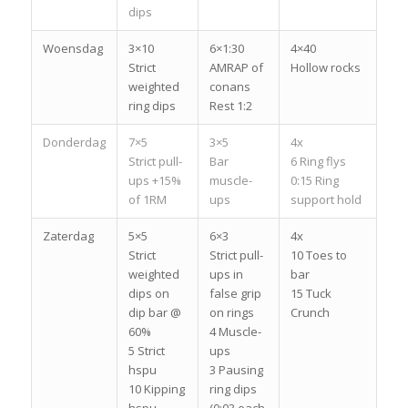
dips
Woensdag
3×10
6×1:30
4×40
Strict
AMRAP of
Hollow rocks
weighted
conans
ring dips
Rest 1:2
Donderdag
7×5
3×5
4x
Strict pull-
Bar
6 Ring flys
ups +15%
muscle-
0:15 Ring
of 1RM
ups
support hold
Zaterdag
5×5
6×3
4x
Strict
Strict pull-
10 Toes to
weighted
ups in
bar
dips on
false grip
15 Tuck
dip bar @
on rings
Crunch
60%
4 Muscle-
5 Strict
ups
hspu
3 Pausing
10 Kipping
ring dips