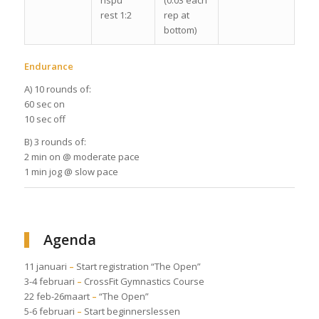
hspu
(0:03 each
rest 1:2
rep at
bottom)
Endurance
A) 10 rounds of:
60 sec on
10 sec off
B) 3 rounds of:
2 min on @ moderate pace
1 min jog @ slow pace
Agenda
11 januari
–
Start registration “The Open”
3-4 februari
–
CrossFit Gymnastics Course
22 feb-26maart
–
“The Open”
5-6 februari
–
Start beginnerslessen