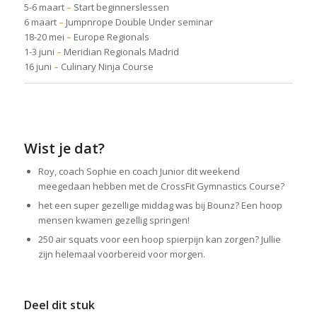
5-6 maart
–
Start beginnerslessen
6 maart
–
Jumpnrope Double Under seminar
18-20 mei
–
Europe Regionals
1-3 juni
–
Meridian Regionals Madrid
16 juni
–
Culinary Ninja Course
Wist je dat?
Roy, coach Sophie en coach Junior dit weekend
meegedaan hebben met de CrossFit Gymnastics Course?
het een super gezellige middag was bij Bounz? Een hoop
mensen kwamen gezellig springen!
250 air squats voor een hoop spierpijn kan zorgen? Jullie
zijn helemaal voorbereid voor morgen.
Deel dit stuk