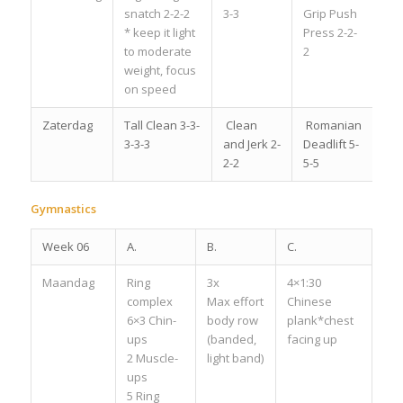
snatch 2-2-2
3-3
Grip Push
* keep it light
Press 2-2-
to moderate
2
weight, focus
on speed
Zaterdag
Tall Clean 3-3-
Clean
Romanian
3-3-3
and Jerk 2-
Deadlift 5-
2-2
5-5
Gymnastics
Week 06
A.
B.
C.
Maandag
Ring
3x
4×1:30
complex
Max effort
Chinese
6×3 Chin-
body row
plank*chest
ups
(banded,
facing up
2 Muscle-
light band)
ups
5 Ring