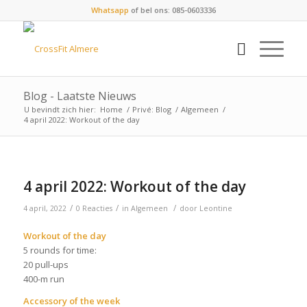
Whatsapp
of bel ons: 085-0603336
Blog - Laatste Nieuws
U bevindt zich hier:
Home
/
Privé: Blog
/
Algemeen
/
4 april 2022: Workout of the day
4 april 2022: Workout of the day
/
/
/
4 april, 2022
0 Reacties
in
Algemeen
door
Leontine
Workout of the day
5 rounds for time:
20 pull-ups
400-m run
Accessory of the week