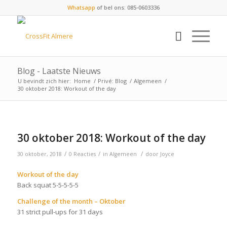
Whatsapp
of bel ons: 085-0603336
Blog - Laatste Nieuws
U bevindt zich hier:
Home
/
Privé: Blog
/
Algemeen
/
30 oktober 2018: Workout of the day
30 oktober 2018: Workout of the day
/
/
/
30 oktober, 2018
0 Reacties
in
Algemeen
door
Joyce
Workout of the day
Back squat 5-5-5-5-5
Challenge of the month – Oktober
31 strict pull-ups for 31 days