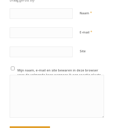
Draag gerust bij!
*
Naam
*
E-mail
Site
Mijn naam, e-mail en site bewaren in deze browser
voor de volgende keer wanneer ik een reactie plaats.