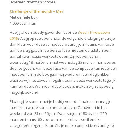
Iedereen doet tien rondes.
Challenge of the month – Mei
Met de hele box:
1.000.000m Run
Heb jij al een buddy gevonden voor de
Beach Throwdown
2016
? Als jij opzoek bent naar de volgende uitdaging maak je
dan klaar voor deze competitie waarbij je in teams van twee
aan de slag gaat. In de eerste fase moeten de atleten een
aantal kwalificatie workouts doen. Zij hebben vanaf
woensdag 18 mei tot en met woensdag 25 mei om hun scores
door te geven. Aan deze fase van de competitie kan iedereen
meedoen en in de box gaan wij wederom een dag prikken
waarop wij met zoveel mogelijk teams deze workouts tegelijk
kunnen doen. Wanneer dat precies is maken wij zo spoedig
mogelijk bekend.
Plaats jij je samen met je buddy voor de finales dan mag je
laten zien wat je kan op het strand van Zandvoort in het
weekend van 25 en 26 juni. Daar strijden 180 teams (120
mannen teams, 60 vrouwen teams) in verschillende
categorieën tegen elkaar. Als je meer competitie ervaring op