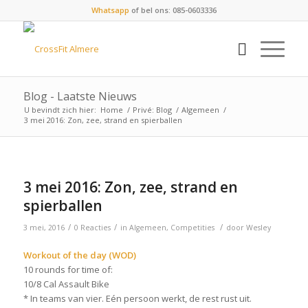
Whatsapp
of bel ons: 085-0603336
Blog - Laatste Nieuws
U bevindt zich hier:
Home
/
Privé: Blog
/
Algemeen
/
3 mei 2016: Zon, zee, strand en spierballen
3 mei 2016: Zon, zee, strand en
spierballen
/
/
/
3 mei, 2016
0 Reacties
in
Algemeen
,
Competities
door
Wesley
Workout of the day (WOD)
10 rounds for time of:
10/8 Cal Assault Bike
* In teams van vier. Eén persoon werkt, de rest rust uit.