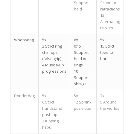
Support
Scapular
hold
retractions
12
Alternating
I’s & Y’s
Woensdag
5x
6x
5x
2 Strict ring
0:15
15 Strict
chin-ups
Support
toes-to-
(false grip)
hold on
bar
4 Muscle-up
rings
progressions
10
Support
shrugs
Donderdag
5x
5x
7x
6 Strict
12 Sphinx
5 Around
handstand
push-ups
the worlds
push-ups
3 Kipping
hspu