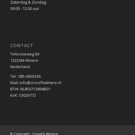
Zaterdag & Zondag:
09:00 - 12:00 uur
CONTACT
Televisieweg 64
1322AM Almere
Nederland
Tel.: 085-0603336
Mail: info@crossfitalmere.nl
BTW: NL850713894B01
KvK: 53026772
© Copyright -
CrossFit Almere