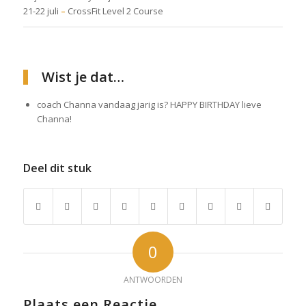
21-22 juli
–
CrossFit Level 2 Course
Wist je dat…
coach Channa vandaag jarig is? HAPPY BIRTHDAY lieve
Channa!
Deel dit stuk
0
ANTWOORDEN
Plaats een Reactie