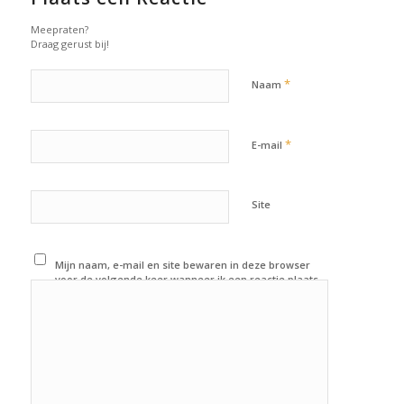
Meepraten?
Draag gerust bij!
*
Naam
*
E-mail
Site
Mijn naam, e-mail en site bewaren in deze browser
voor de volgende keer wanneer ik een reactie plaats.