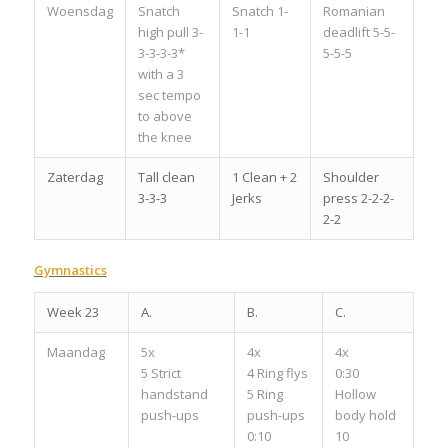
Woensdag
Snatch
Snatch 1-
Romanian
high pull 3-
1-1
deadlift 5-5-
3-3-3-3*
5-5-5
with a 3
sec tempo
to above
the knee
Zaterdag
Tall clean
1 Clean + 2
Shoulder
3-3-3
Jerks
press 2-2-2-
2-2
Gymnastics
Week 23
A.
B.
C.
Maandag
5x
4x
4x
5 Strict
4 Ring flys
0:30
handstand
5 Ring
Hollow
push-ups
push-ups
body hold
0:10
10