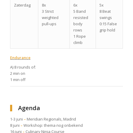
Zaterdag
8x
6x
5x
3 Strict
5 Band
8 Beat
weighted
resisted
swings
pull-ups
body
0:15 False
rows
grip hold
1 Rope
climb
Endurance
A) 8 rounds of:
2 min on
1 min off
Agenda
1-3 juni
–
Meridian Regionals, Madrid
8 juni
–
Workshop: thema nog onbekend
16 juni
–
Culinary Ninja Course