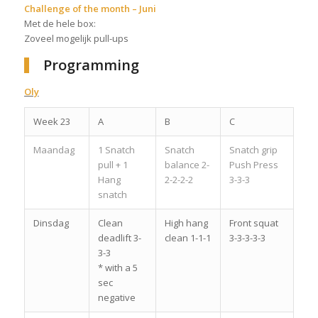
Challenge of the month – Juni
Met de hele box:
Zoveel mogelijk pull-ups
Programming
Oly
Week 23
A
B
C
Maandag
1 Snatch
Snatch
Snatch grip
pull + 1
balance 2-
Push Press
Hang
2-2-2-2
3-3-3
snatch
Dinsdag
Clean
High hang
Front squat
deadlift 3-
clean 1-1-1
3-3-3-3-3
3-3
* with a 5
sec
negative