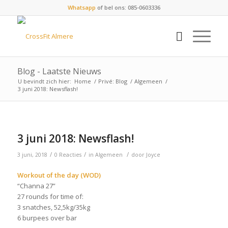
Whatsapp
of bel ons: 085-0603336
Blog - Laatste Nieuws
U bevindt zich hier:
Home
/
Privé: Blog
/
Algemeen
/
3 juni 2018: Newsflash!
3 juni 2018: Newsflash!
/
/
/
3 juni, 2018
0 Reacties
in
Algemeen
door
Joyce
Workout of the day (WOD)
“Channa 27”
27 rounds for time of:
3 snatches, 52,5kg/35kg
6 burpees over bar