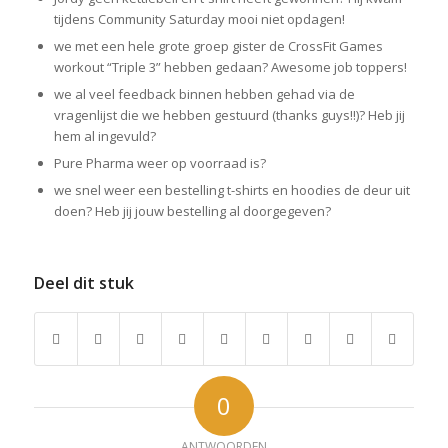
tijdens Community Saturday mooi niet opdagen!
we met een hele grote groep gister de CrossFit Games
workout “Triple 3” hebben gedaan? Awesome job toppers!
we al veel feedback binnen hebben gehad via de
vragenlijst die we hebben gestuurd (thanks guys!!)? Heb jij
hem al ingevuld?
Pure Pharma weer op voorraad is?
we snel weer een bestelling t-shirts en hoodies de deur uit
doen? Heb jij jouw bestelling al doorgegeven?
Deel dit stuk
0
ANTWOORDEN