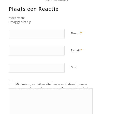
Plaats een Reactie
Meepraten?
Draag gerust bij!
*
Naam
*
E-mail
Site
Mijn naam, e-mail en site bewaren in deze browser
voor de volgende keer wanneer ik een reactie plaats.