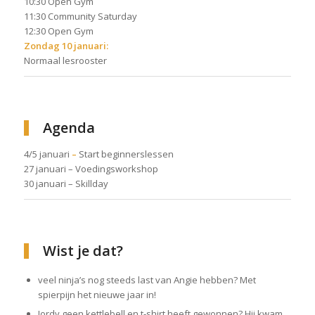
10:30 Open Gym
11:30 Community Saturday
12:30 Open Gym
Zondag 10 januari:
Normaal lesrooster
Agenda
4/5 januari
–
Start beginnerslessen
27 januari – Voedingsworkshop
30 januari – Skillday
Wist je dat?
veel ninja’s nog steeds last van Angie hebben? Met
spierpijn het nieuwe jaar in!
Jordy geen kettlebell en t-shirt heeft gewonnen? Hij kwam