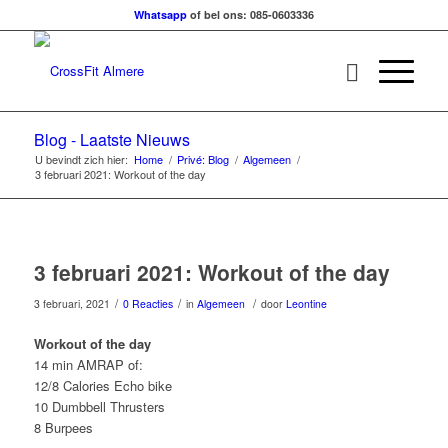
Whatsapp
of bel ons: 085-0603336
Blog - Laatste Nieuws
U bevindt zich hier:
Home
/
Privé: Blog
/
Algemeen
/
3 februari 2021: Workout of the day
3 februari 2021: Workout of the day
/
/
/
3 februari, 2021
0 Reacties
in
Algemeen
door
Leontine
Workout of the day
14 min AMRAP of:
12/8 Calories Echo bike
10 Dumbbell Thrusters
8 Burpees