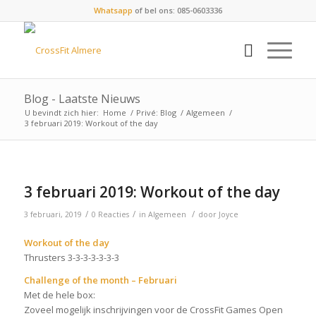
Whatsapp
of bel ons: 085-0603336
Blog - Laatste Nieuws
U bevindt zich hier:
Home
/
Privé: Blog
/
Algemeen
/
3 februari 2019: Workout of the day
3 februari 2019: Workout of the day
/
/
/
3 februari, 2019
0 Reacties
in
Algemeen
door
Joyce
Workout of the day
Thrusters 3-3-3-3-3-3-3
Challenge of the month – Februari
Met de hele box:
Zoveel mogelijk inschrijvingen voor de CrossFit Games Open