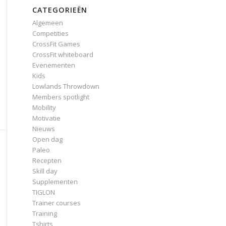
CATEGORIEËN
Algemeen
Competities
CrossFit Games
CrossFit whiteboard
Evenementen
Kids
Lowlands Throwdown
Members spotlight
Mobility
Motivatie
Nieuws
Open dag
Paleo
Recepten
Skill day
Supplementen
TIGLON
Trainer courses
Training
Tshirts