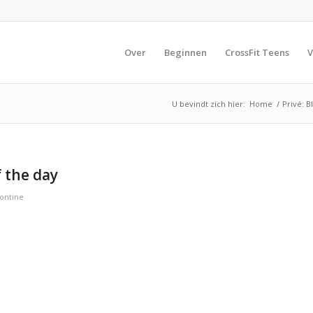
Over
Beginnen
CrossFit Teens
V
U bevindt zich hier:
Home
/
Privé: B
 the day
ontine