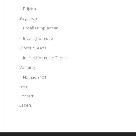
Prijzen
Beginnen
Proefles inplannen
Inschrijfformulier
CrossFit Teens
Inschrijfformulier Teens
Voeding
Nutrition 101
Blog
Contact
Leden