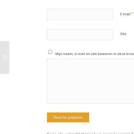
*
E-mail
Site
2 augustus 2022:
Mijn naam, e-mail en site bewaren in deze brow
Workout of the day