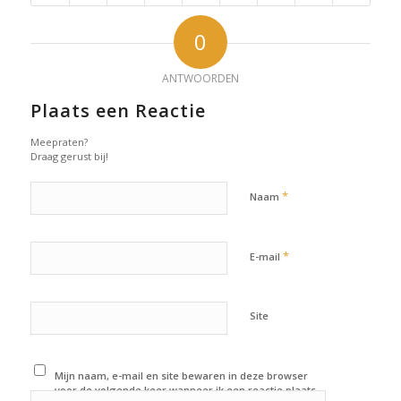
0
ANTWOORDEN
Plaats een Reactie
Meepraten?
Draag gerust bij!
*
Naam
*
E-mail
Site
Mijn naam, e-mail en site bewaren in deze browser
voor de volgende keer wanneer ik een reactie plaats.