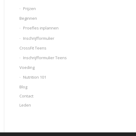
Prijzen
Beginnen
Proefles inplannen
Inschrijfformulier
CrossFit Teens
Inschrijfformulier Teens
Voeding
Nutrition 101
Blog
Contact
Leden