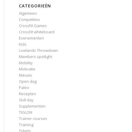
CATEGORIEËN
Algemeen
Competities
CrossFit Games
CrossFit whiteboard
Evenementen
Kids
Lowlands Throwdown
Members spotlight
Mobility
Motivatie
Nieuws
Open dag
Paleo
Recepten
Skill day
Supplementen
TIGLON
Trainer courses
Training
Tshirts