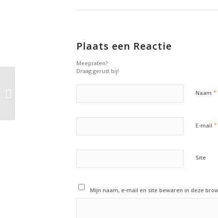
Plaats een Reactie
Meepraten?
Draag gerust bij!
28 januari 2023: Nog 19
*
dagen tot The 2023
Naam
CrossFit Open!
*
E-mail
Site
Mijn naam, e-mail en site bewaren in deze brow