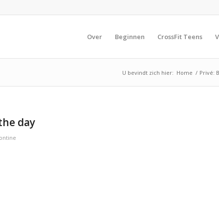
Over
Beginnen
CrossFit Teens
V
U bevindt zich hier:
Home
/
Privé: 
the day
ontine