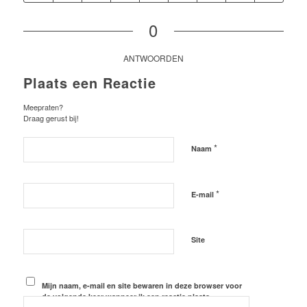
0
ANTWOORDEN
Plaats een Reactie
Meepraten?
Draag gerust bij!
*
Naam
*
E-mail
Site
Mijn naam, e-mail en site bewaren in deze browser voor
de volgende keer wanneer ik een reactie plaats.