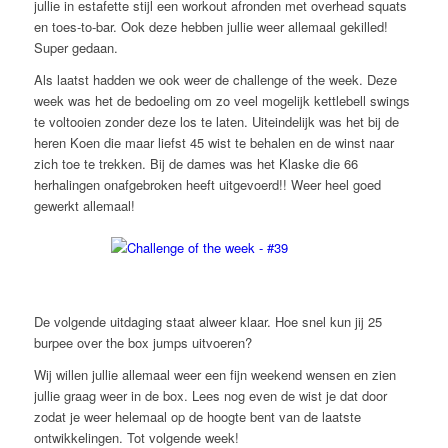
jullie in estafette stijl een workout afronden met overhead squats
en toes-to-bar. Ook deze hebben jullie weer allemaal gekilled!
Super gedaan.
Als laatst hadden we ook weer de challenge of the week. Deze
week was het de bedoeling om zo veel mogelijk kettlebell swings
te voltooien zonder deze los te laten. Uiteindelijk was het bij de
heren Koen die maar liefst 45 wist te behalen en de winst naar
zich toe te trekken. Bij de dames was het Klaske die 66
herhalingen onafgebroken heeft uitgevoerd!! Weer heel goed
gewerkt allemaal!
De volgende uitdaging staat alweer klaar. Hoe snel kun jij 25
burpee over the box jumps uitvoeren?
Wij willen jullie allemaal weer een fijn weekend wensen en zien
jullie graag weer in de box. Lees nog even de wist je dat door
zodat je weer helemaal op de hoogte bent van de laatste
ontwikkelingen. Tot volgende week!