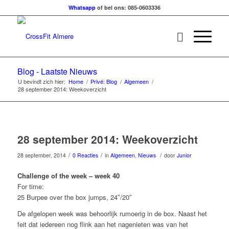
Whatsapp
of bel ons: 085-0603336
Blog - Laatste Nieuws
U bevindt zich hier:
Home
/
Privé: Blog
/
Algemeen
/
28 september 2014: Weekoverzicht
28 september 2014: Weekoverzicht
/
/
/
28 september, 2014
0 Reacties
in
Algemeen
,
Nieuws
door
Junior
Challenge of the week – week 40
For time:
25 Burpee over the box jumps, 24″/20″
De afgelopen week was behoorlijk rumoerig in de box. Naast het
feit dat iedereen nog flink aan het nagenieten was van het