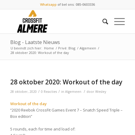
Whatsapp
of bel ons: 085-0603336
Blog - Laatste Nieuws
U bevindt zich hier:
Home
/
Privé: Blog
/
Algemeen
/
28 oktober 2020: Workout of the day
28 oktober 2020: Workout of the day
/
/
/
28 oktober, 2020
0 Reacties
in
Algemeen
door
Wesley
Workout of the day
“2020 Reebok CrossFit Games Event 7 – Snatch Speed Triple –
Box edition”
5 rounds, each for time and load of: