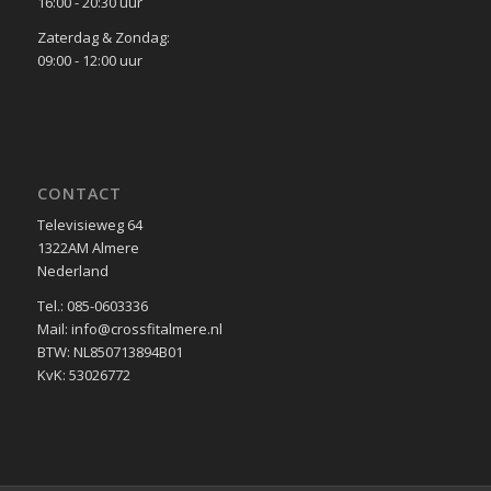
16:00 - 20:30 uur
Zaterdag & Zondag:
09:00 - 12:00 uur
CONTACT
Televisieweg 64
1322AM Almere
Nederland
Tel.: 085-0603336
Mail: info@crossfitalmere.nl
BTW: NL850713894B01
KvK: 53026772