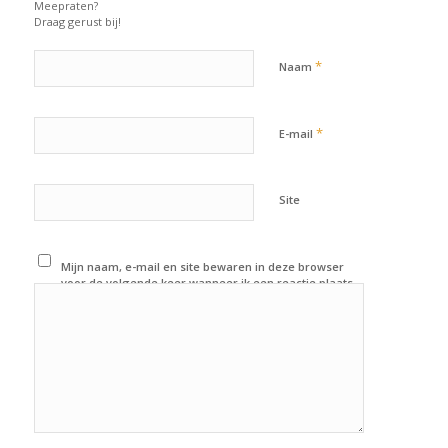
Meepraten?
Draag gerust bij!
*
Naam
*
E-mail
Site
Mijn naam, e-mail en site bewaren in deze browser
voor de volgende keer wanneer ik een reactie plaats.