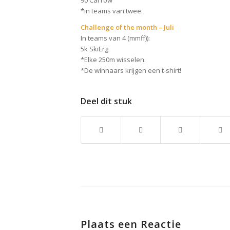
90 Cal row
*in teams van twee.
Challenge of the month – Juli
In teams van 4 (mmff)):
5k SkiErg
*Elke 250m wisselen.
*De winnaars krijgen een t-shirt!
Deel dit stuk
Plaats een Reactie