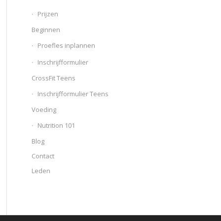
Prijzen
Beginnen
Proefles inplannen
Inschrijfformulier
CrossFit Teens
Inschrijfformulier Teens
Voeding
Nutrition 101
Blog
Contact
Leden