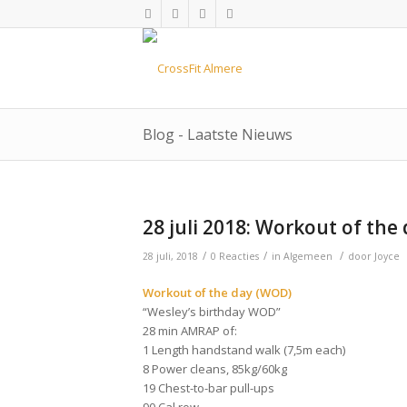
Blog - Laatste Nieuws
28 juli 2018: Workout of the
/
/
/
28 juli, 2018
0 Reacties
in
Algemeen
door
Joyce
Workout of the day (WOD)
“Wesley’s birthday WOD”
28 min AMRAP of:
1 Length handstand walk (7,5m each)
8 Power cleans, 85kg/60kg
19 Chest-to-bar pull-ups