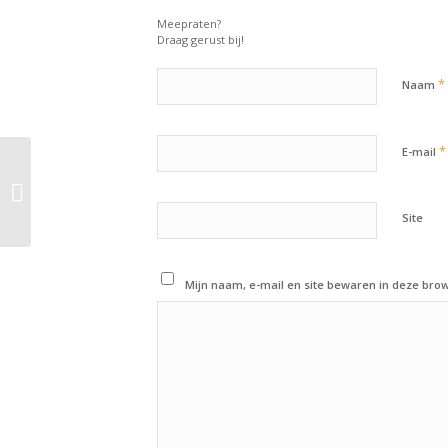
Meepraten?
Draag gerust bij!
*
Naam
*
E-mail
27 juli 2018: Workout of
the day
Site
Mijn naam, e-mail en site bewaren in deze brow