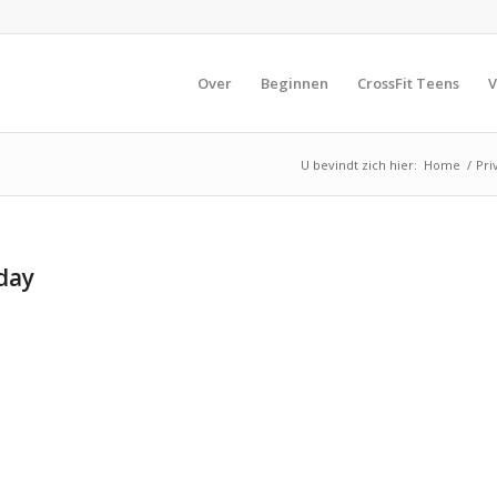
Over
Beginnen
CrossFit Teens
V
U bevindt zich hier:
Home
/
Pri
 day