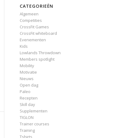
CATEGORIEËN
Algemeen
Competities
CrossFit Games
CrossFit whiteboard
Evenementen
Kids
Lowlands Throwdown
Members spotlight
Mobility
Motivatie
Nieuws
Open dag
Paleo
Recepten
Skill day
Supplementen
TIGLON
Trainer courses
Training
Tshirts