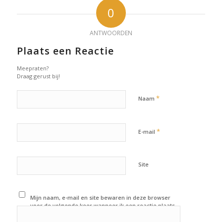
0
ANTWOORDEN
Plaats een Reactie
Meepraten?
Draag gerust bij!
*
Naam
*
E-mail
Site
Mijn naam, e-mail en site bewaren in deze browser
voor de volgende keer wanneer ik een reactie plaats.