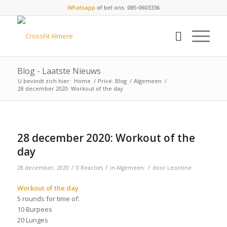
Whatsapp
of bel ons: 085-0603336
Blog - Laatste Nieuws
U bevindt zich hier:
Home
/
Privé: Blog
/
Algemeen
/
28 december 2020: Workout of the day
28 december 2020: Workout of the
day
/
/
/
28 december, 2020
0 Reacties
in
Algemeen
door
Leontine
Workout of the day
5 rounds for time of:
10 Burpees
20 Lunges