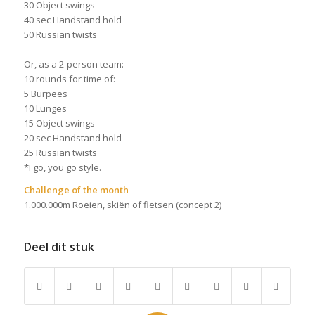
30 Object swings
40 sec Handstand hold
50 Russian twists
Or, as a 2-person team:
10 rounds for time of:
5 Burpees
10 Lunges
15 Object swings
20 sec Handstand hold
25 Russian twists
*I go, you go style.
Challenge of the month
1.000.000m Roeien, skiën of fietsen (concept 2)
Deel dit stuk