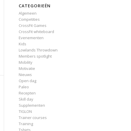
CATEGORIEËN
Algemeen
Competities
CrossFit Games
CrossFit whiteboard
Evenementen
Kids
Lowlands Throwdown
Members spotlight
Mobility
Motivatie
Nieuws
Open dag
Paleo
Recepten
Skill day
Supplementen
TIGLON
Trainer courses
Training
Tshirts