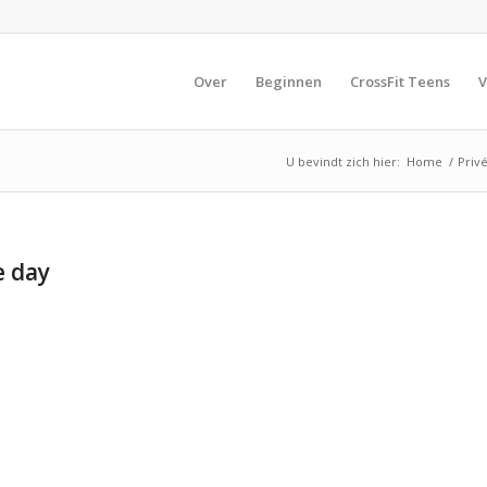
Over
Beginnen
CrossFit Teens
V
U bevindt zich hier:
Home
/
Privé
e day