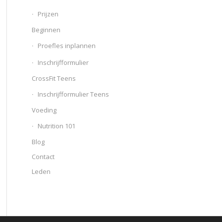
Prijzen
Beginnen
Proefles inplannen
Inschrijfformulier
CrossFit Teens
Inschrijfformulier Teens
Voeding
Nutrition 101
Blog
Contact
Leden