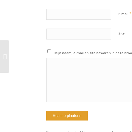
*
E-mail
Site
27 april 2019: Workout
Mijn naam, e-mail en site bewaren in deze brow
of the day