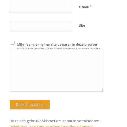
*
E-mail
Site
Mijn naam, e-mail en site bewaren in deze browser
voor de volgende keer wanneer ik een reactie plaats.
Deze site gebruikt Akismet om spam te verminderen.
Bekijk hoe je reactie-gegevens worden verwerkt
.