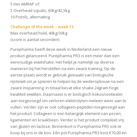
5 min AMRAP of:
5 Overhead squats, 60kg/42,5kg
10 Pistols, alternating
Challenge of the week – week 13
Max overhead hold, 40kg/30kg
(score is aantal seconden)
Purepharma heeft deze week in Nederland een nieuw
product gelanceerd. Purepharma PR3 is een meer dan een
eenvoudige eiwitshake. Het helpt je namelijk op diverse
manieren bij het herstellen na een zware training. Op de
eerste plaats wordt er gebruik gemaakt van biologische
rijsteiwit om je spieren te helpen bij de wederopbouw na een
zware inspanning. In totaal bevat elke shake 24gram hoge
kwaliteit eiwitten. Daarnaast is er biologisch kokosnootwater
aan toegevoegd om verloren elektrolyten meteen weer aan te
vullen. Verder zijn er ook collageen-peptiden toegevoegd aan
het product. Collageen is een belangrijk element van pezen,
ligamenten en kraakbeen. Verder is het product compleet vrij
van gluten en lactose. Binnenkort is Purepharma PR3 ook te
koop bij ons in de box. Eén pot Purepharma PR3 kost €70,00 en