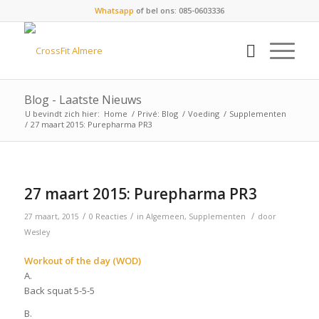
Whatsapp
of bel ons: 085-0603336
Blog - Laatste Nieuws
U bevindt zich hier:
Home
/
Privé: Blog
/
Voeding
/
Supplementen
/
27 maart 2015: Purepharma PR3
27 maart 2015: Purepharma PR3
/
/
/
27 maart, 2015
0 Reacties
in
Algemeen
,
Supplementen
door
Wesley
Workout of the day (WOD)
A.
Back squat 5-5-5
B.