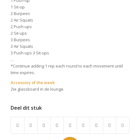
1 Push-up
1 Sit-up
2 Burpees
2 Air Squats
2 Push-ups
2 Sit-ups
3 Burpees
3 Air Squats
3 Push-ups 3 Sit-ups
…
*Continue adding 1 rep each round to each movement until
time expires.
Accessory of the week
Zie glassboard in de lounge.
Deel dit stuk