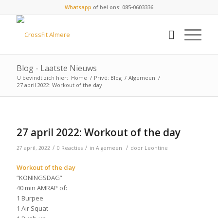
Whatsapp
of bel ons: 085-0603336
Blog - Laatste Nieuws
U bevindt zich hier:
Home
/
Privé: Blog
/
Algemeen
/
27 april 2022: Workout of the day
27 april 2022: Workout of the day
/
/
/
27 april, 2022
0 Reacties
in
Algemeen
door
Leontine
Workout of the day
“KONINGSDAG”
40 min AMRAP of:
1 Burpee
1 Air Squat