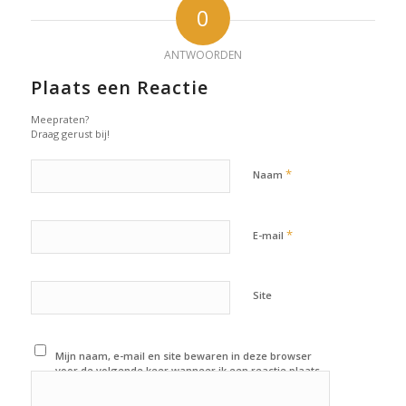
0
ANTWOORDEN
Plaats een Reactie
Meepraten?
Draag gerust bij!
*
Naam
*
E-mail
Site
Mijn naam, e-mail en site bewaren in deze browser
voor de volgende keer wanneer ik een reactie plaats.