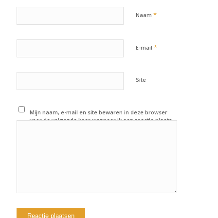
*
Naam
*
E-mail
Site
Mijn naam, e-mail en site bewaren in deze browser
voor de volgende keer wanneer ik een reactie plaats.