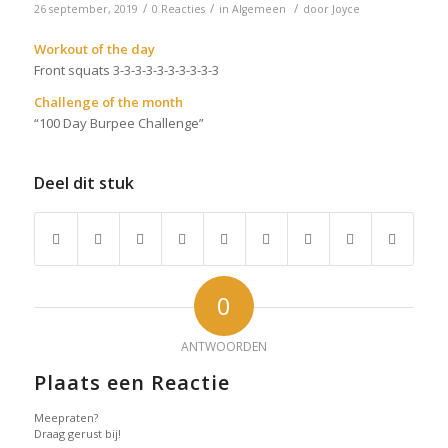
/
/
/
26 september, 2019
0 Reacties
in
Algemeen
door
Joyce
Workout of the day
Front squats 3-3-3-3-3-3-3-3-3-3
Challenge of the month
“100 Day Burpee Challenge”
Deel dit stuk
0
ANTWOORDEN
Plaats een Reactie
Meepraten?
Draag gerust bij!