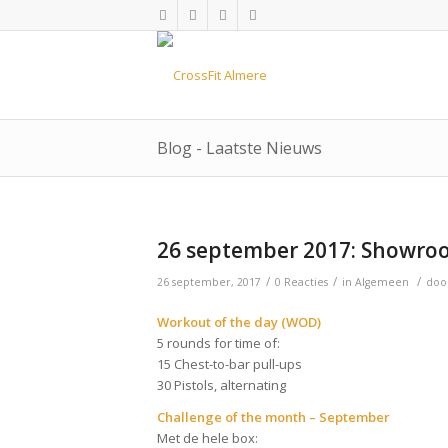
Blog - Laatste Nieuws
26 september 2017: Showro
/
/
/
26 september, 2017
0 Reacties
in
Algemeen
doo
Workout of the day (WOD)
5 rounds for time of:
15 Chest-to-bar pull-ups
30 Pistols, alternating
Challenge of the month – September
Met de hele box: