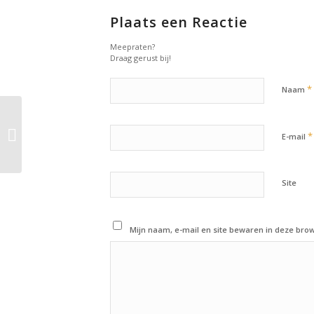
Plaats een Reactie
Meepraten?
Draag gerust bij!
*
Naam
25 september 2017:
Een interview met de
*
E-mail
kampioen
Site
Mijn naam, e-mail en site bewaren in deze brow