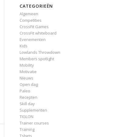
CATEGORIEËN
Algemeen
Competities
CrossFit Games
CrossFit whiteboard
Evenementen
Kids
Lowlands Throwdown
Members spotlight
Mobility
Motivatie
Nieuws
Open dag
Paleo
Recepten
Skill day
Supplementen
TIGLON
Trainer courses
Training
Tshirts