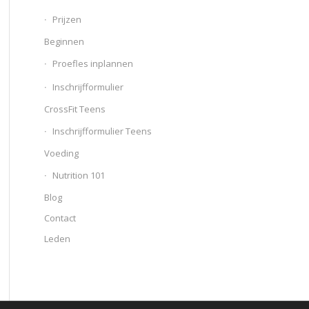
Prijzen
Beginnen
Proefles inplannen
Inschrijfformulier
CrossFit Teens
Inschrijfformulier Teens
Voeding
Nutrition 101
Blog
Contact
Leden