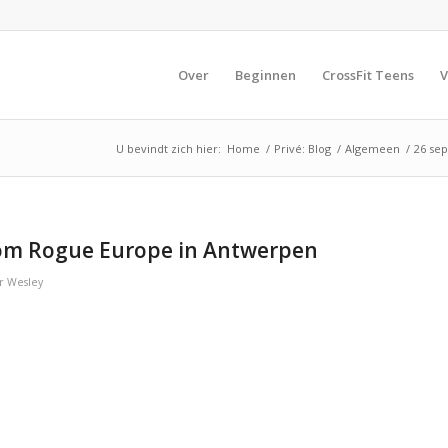
Over
Beginnen
CrossFit Teens
V
U bevindt zich hier:
Home
/
Privé: Blog
/
Algemeen
/
26 se
om Rogue Europe in Antwerpen
r
Wesley