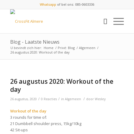
Whatsapp
of bel ons: 085-0603336
Blog - Laatste Nieuws
U bevindt zich hier:
Home
/
Privé: Blog
/
Algemeen
/
26 augustus 2020: Workout of the day
26 augustus 2020: Workout of the
day
/
/
/
26 augustus, 2020
0 Reacties
in
Algemeen
door
Wesley
Workout of the day
3 rounds for time of:
21 Dumbbell shoulder press, 15kg/10kg
42 Sit-ups