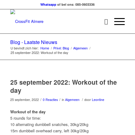
Whatsapp
of bel ons: 085-0603336
Blog - Laatste Nieuws
U bevindt zich hier:
Home
/
Privé: Blog
/
Algemeen
/
25 september 2022: Workout of the day
25 september 2022: Workout of the
day
/
/
/
25 september, 2022
0 Reacties
in
Algemeen
door
Leontine
Workout of the day
5 rounds for time:
10 alternating dumbbell snatches, 30kg/20kg
15m dumbbell overhead carry, left 30kg/20kg