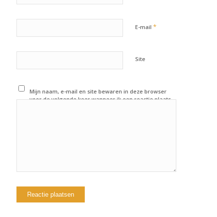
*
E-mail
Site
Mijn naam, e-mail en site bewaren in deze browser
voor de volgende keer wanneer ik een reactie plaats.