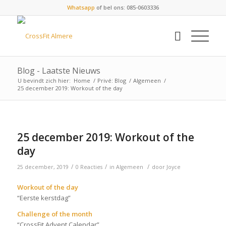
Whatsapp
of bel ons: 085-0603336
Blog - Laatste Nieuws
U bevindt zich hier:
Home
/
Privé: Blog
/
Algemeen
/
25 december 2019: Workout of the day
25 december 2019: Workout of the
day
/
/
/
25 december, 2019
0 Reacties
in
Algemeen
door
Joyce
Workout of the day
“Eerste kerstdag”
Challenge of the month
“CrossFit Advent Calendar”