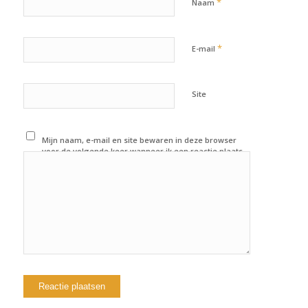
*
Naam
*
E-mail
Site
Mijn naam, e-mail en site bewaren in deze browser
voor de volgende keer wanneer ik een reactie plaats.