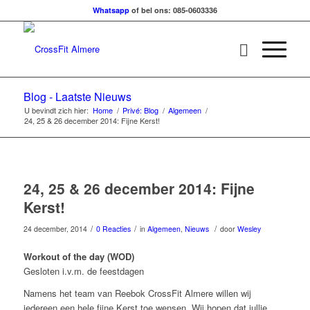
Whatsapp
of bel ons: 085-0603336
Blog - Laatste Nieuws
U bevindt zich hier:
Home
/
Privé: Blog
/
Algemeen
/
24, 25 & 26 december 2014: Fijne Kerst!
24, 25 & 26 december 2014: Fijne
Kerst!
/
/
/
24 december, 2014
0 Reacties
in
Algemeen
,
Nieuws
door
Wesley
Workout of the day (WOD)
Gesloten i.v.m. de feestdagen
Namens het team van Reebok CrossFit Almere willen wij
iedereen een hele fijne Kerst toe wensen. Wij hopen dat jullie