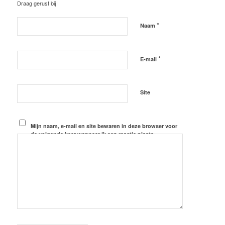
Draag gerust bij!
*
Naam
*
E-mail
Site
Mijn naam, e-mail en site bewaren in deze browser voor
de volgende keer wanneer ik een reactie plaats.