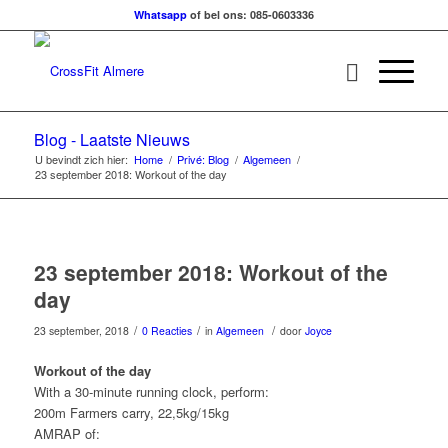
Whatsapp
of bel ons: 085-0603336
Blog - Laatste Nieuws
U bevindt zich hier:
Home
/
Privé: Blog
/
Algemeen
/
23 september 2018: Workout of the day
23 september 2018: Workout of the
day
/
/
/
23 september, 2018
0 Reacties
in
Algemeen
door
Joyce
Workout of the day
With a 30-minute running clock, perform:
200m Farmers carry, 22,5kg/15kg
AMRAP of: