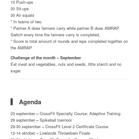
10 Push-ups
20 Sit-ups
30 Air squats
* In teams of two.
* Partner A does farmers carry while partner B does AMRAP.
Switch every time the farmers carry is completed.
* Score is total amount of rounds and reps completed together on
the AMRAP.
Challenge of the month – September
Eat meat and vegetables, nuts and seeds, little starch and no
sugar.
Agenda
23 september
–
CrossFit Specialty Course: Adaptive Training
29 september
–
Spikeball toernooi
29-30 september
–
CrossFit Level 2 Certificate Course
12-14 oktober
–
Lowlands Throwdown Finale