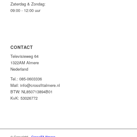
Zaterdag & Zondag:
09:00 - 12:00 uur
CONTACT
Televisieweg 64
1322AM Almere
Nederland
Tel.: 085-0603336
Mail: info@crossfitalmere.nl
BTW: NL850713894B01
KvK: 53026772
© Copyright -
CrossFit Almere