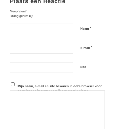
Plaats een Reactie
Meepraten?
Draag gerust bij!
*
Naam
*
E-mail
Site
Mijn naam, e-mail en site bewaren in deze browser voor
de volgende keer wanneer ik een reactie plaats.