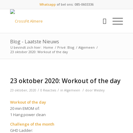
Whatsapp
of bel ons: 085-0603336
Blog - Laatste Nieuws
U bevindt zich hier:
Home
/
Privé: Blog
/
Algemeen
/
23 oktober 2020: Workout of the day
23 oktober 2020: Workout of the day
/
/
/
23 oktober, 2020
0 Reacties
in
Algemeen
door
Wesley
Workout of the day
20 min EMOM of:
1 Hang power clean
Challenge of the month
GHD Ladder: