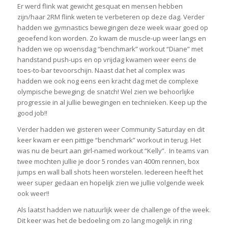
Er werd flink wat gewicht gesquat en mensen hebben
zijn/haar 2RM flink weten te verbeteren op deze dag. Verder
hadden we gymnastics bewegingen deze week waar goed op
geoefend kon worden. Zo kwam de muscle-up weer langs en
hadden we op woensdag “benchmark” workout “Diane” met
handstand push-ups en op vrijdag kwamen weer eens de
toes-to-bar tevoorschijn. Naast dat het al complex was
hadden we ook nog eens een kracht dag met de complexe
olympische beweging: de snatch! Wel zien we behoorlijke
progressie in al jullie bewegingen en technieken. Keep up the
good job!!
Verder hadden we gisteren weer Community Saturday en dit
keer kwam er een pittige “benchmark” workout in terug. Het
was nu de beurt aan girl-named workout “Kelly”. In teams van
twee mochten jullie je door 5 rondes van 400m rennen, box
jumps en wall ball shots heen worstelen. Iedereen heeft het
weer super gedaan en hopelijk zien we jullie volgende week
ook weer!!
Als laatst hadden we natuurlijk weer de challenge of the week.
Dit keer was het de bedoeling om zo lang mogelijk in ring