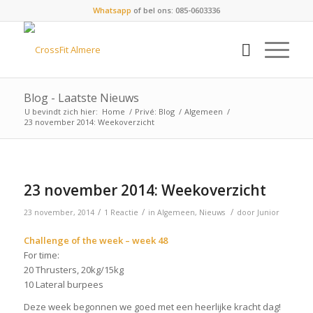
Whatsapp
of bel ons: 085-0603336
Blog - Laatste Nieuws
U bevindt zich hier:
Home
/
Privé: Blog
/
Algemeen
/
23 november 2014: Weekoverzicht
23 november 2014: Weekoverzicht
/
/
/
23 november, 2014
1 Reactie
in
Algemeen
,
Nieuws
door
Junior
Challenge of the week – week 48
For time:
20 Thrusters, 20kg/15kg
10 Lateral burpees
Deze week begonnen we goed met een heerlijke kracht dag!