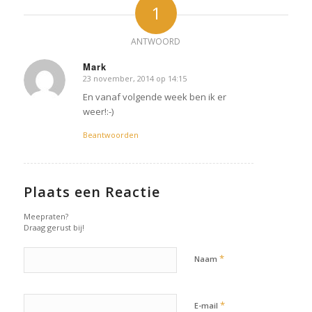
1
ANTWOORD
Mark
23 november, 2014 op 14:15
zegt:
En vanaf volgende week ben ik er
weer!:-)
Beantwoorden
Plaats een Reactie
Meepraten?
Draag gerust bij!
*
Naam
*
E-mail