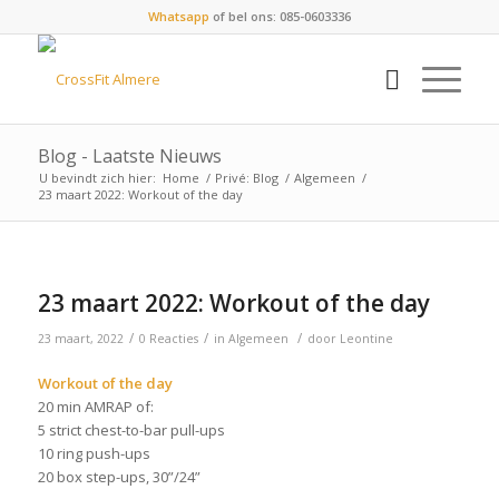
Whatsapp
of bel ons: 085-0603336
Blog - Laatste Nieuws
U bevindt zich hier:
Home
/
Privé: Blog
/
Algemeen
/
23 maart 2022: Workout of the day
23 maart 2022: Workout of the day
/
/
/
23 maart, 2022
0 Reacties
in
Algemeen
door
Leontine
Workout of the day
20 min AMRAP of:
5 strict chest-to-bar pull-ups
10 ring push-ups
20 box step-ups, 30”/24”