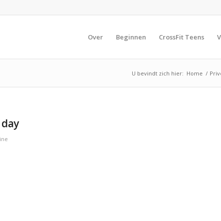
Over
Beginnen
CrossFit Teens
V
U bevindt zich hier:
Home
/
Priv
 day
ine