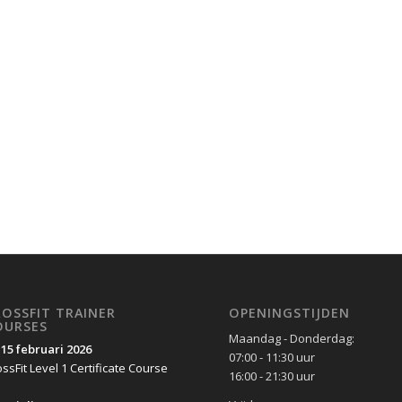
ROSSFIT TRAINER
OPENINGSTIJDEN
OURSES
Maandag - Donderdag:
-15 februari 2026
07:00 - 11:30 uur
ssFit Level 1 Certificate Course
16:00 - 21:30 uur