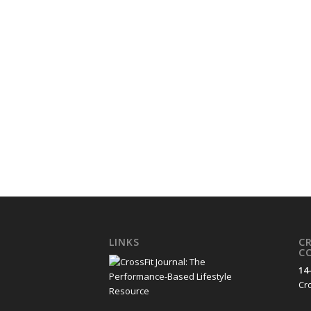
LINKS
C
C
14
Cro