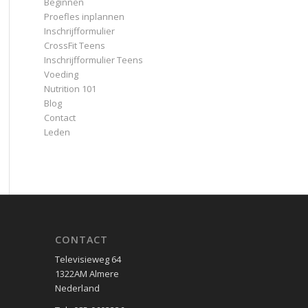
Beginnen
Proefles inplannen
Inschrijfformulier
CrossFit Teens
Inschrijfformulier Teens
Voeding
Nutrition 101
Blog
Contact
Leden
CONTACT
Televisieweg 64
1322AM Almere
Nederland