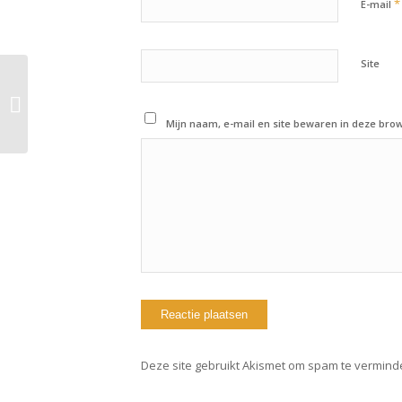
*
E-mail
Site
22 juni 2022: Workout
of the day
Mijn naam, e-mail en site bewaren in deze brow
Deze site gebruikt Akismet om spam te vermind