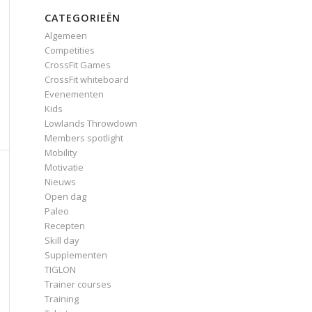
CATEGORIEËN
Algemeen
Competities
CrossFit Games
CrossFit whiteboard
Evenementen
Kids
Lowlands Throwdown
Members spotlight
Mobility
Motivatie
Nieuws
Open dag
Paleo
Recepten
Skill day
Supplementen
TIGLON
Trainer courses
Training