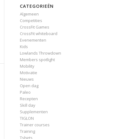
CATEGORIEËN
Algemeen
Competities
CrossFit Games
CrossFit whiteboard
Evenementen
Kids
Lowlands Throwdown
Members spotlight
Mobility
Motivatie
Nieuws
Open dag
Paleo
Recepten
Skill day
Supplementen
TIGLON
Trainer courses
Training
Tshirts