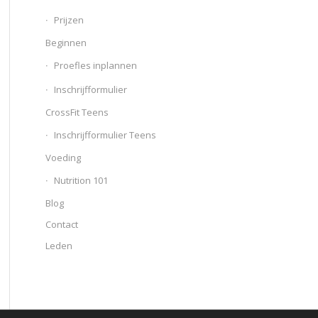
Prijzen
Beginnen
Proefles inplannen
Inschrijfformulier
CrossFit Teens
Inschrijfformulier Teens
Voeding
Nutrition 101
Blog
Contact
Leden