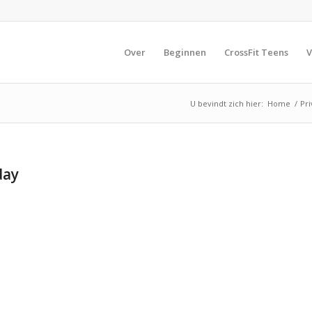
Over
Beginnen
CrossFit Teens
V
U bevindt zich hier:
Home
/
Pri
day