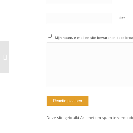
Site
Mijn naam, e-mail en site bewaren in deze brow
22-04-2020: Workout of
the day
Deze site gebruikt Akismet om spam te vermind