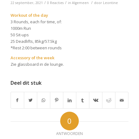
/
/
/
22 september, 2021
0 Reacties
in
Algemeen
door
Leontine
Workout of the day
3 Rounds, each for time, of:
1000m Run
50 Sit-ups
25 Deadlifts, 85kg/57.5kg
*Rest 2:00 between rounds
Accessory of the week
Zie glassboard in de lounge.
Deel dit stuk
0
ANTWOORDEN