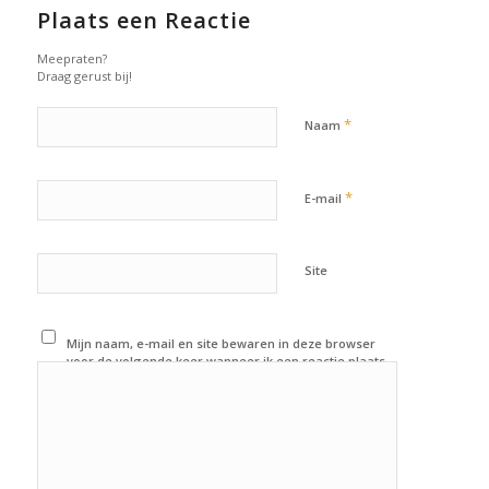
Plaats een Reactie
Meepraten?
Draag gerust bij!
*
Naam
*
E-mail
Site
Mijn naam, e-mail en site bewaren in deze browser
voor de volgende keer wanneer ik een reactie plaats.