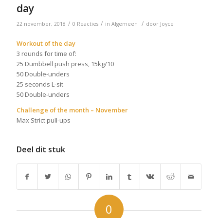
day
/
/
/
22 november, 2018
0 Reacties
in
Algemeen
door
Joyce
Workout of the day
3 rounds for time of:
25 Dumbbell push press, 15kg/10
50 Double-unders
25 seconds L-sit
50 Double-unders
Challenge of the month – November
Max Strict pull-ups
Deel dit stuk
0