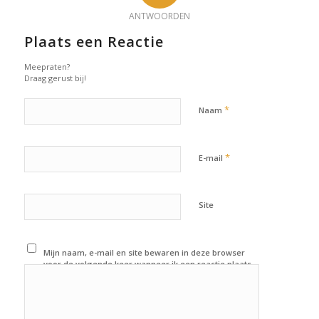
ANTWOORDEN
Plaats een Reactie
Meepraten?
Draag gerust bij!
*
Naam
*
E-mail
Site
Mijn naam, e-mail en site bewaren in deze browser
voor de volgende keer wanneer ik een reactie plaats.