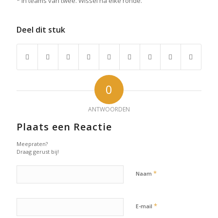
* In teams van twee. Wissel na elke ronde.
Deel dit stuk
0
ANTWOORDEN
Plaats een Reactie
Meepraten?
Draag gerust bij!
*
Naam
*
E-mail