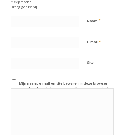
Meepraten?
Draag gerust bij!
*
Naam
*
E-mail
Site
Mijn naam, e-mail en site bewaren in deze browser
voor de volgende keer wanneer ik een reactie plaats.