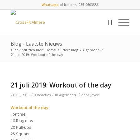
Whatsapp
of bel ons: 085-0603336
Blog - Laatste Nieuws
U bevindt zich hier:
Home
/
Privé: Blog
/
Algemeen
/
21 juli 2019: Workout of the day
21 juli 2019: Workout of the day
/
/
/
21 juli, 2019
0 Reacties
in
Algemeen
door
Joyce
Workout of the day
For time:
10 Ring dips
20 Pull-ups
25 Squats