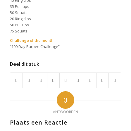
15 Ring dips
35 Pull-ups
50 Squats
20 Ring dips
50 Pull ups
75 Squats
Challenge of the month
“100 Day Burpee Challenge”
Deel dit stuk
0
ANTWOORDEN
Plaats een Reactie