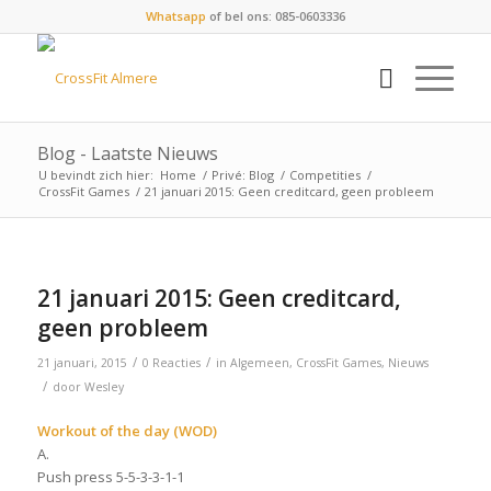
Whatsapp
of bel ons: 085-0603336
Blog - Laatste Nieuws
U bevindt zich hier:
Home
/
Privé: Blog
/
Competities
/
CrossFit Games
/
21 januari 2015: Geen creditcard, geen probleem
21 januari 2015: Geen creditcard,
geen probleem
/
/
21 januari, 2015
0 Reacties
in
Algemeen
,
CrossFit Games
,
Nieuws
/
door
Wesley
Workout of the day (WOD)
A.
Push press 5-5-3-3-1-1