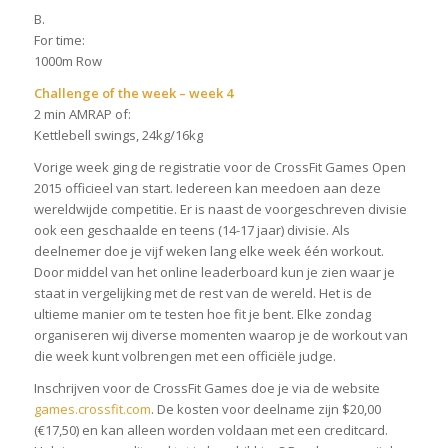
B.
For time:
1000m Row
Challenge of the week – week 4
2 min AMRAP of:
Kettlebell swings, 24kg/16kg
Vorige week ging de registratie voor de CrossFit Games Open
2015 officieel van start. Iedereen kan meedoen aan deze
wereldwijde competitie. Er is naast de voorgeschreven divisie
ook een geschaalde en teens (14-17 jaar) divisie. Als
deelnemer doe je vijf weken lang elke week één workout.
Door middel van het online leaderboard kun je zien waar je
staat in vergelijking met de rest van de wereld. Het is de
ultieme manier om te testen hoe fit je bent. Elke zondag
organiseren wij diverse momenten waarop je de workout van
die week kunt volbrengen met een officiële judge.
Inschrijven voor de CrossFit Games doe je via de website
games.crossfit.com
. De kosten voor deelname zijn $20,00
(€17,50) en kan alleen worden voldaan met een creditcard.