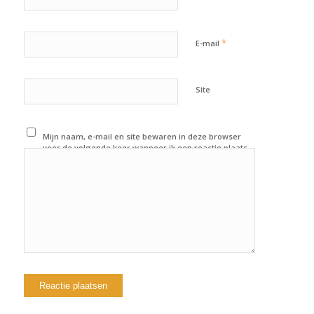
*
E-mail
Site
Mijn naam, e-mail en site bewaren in deze browser
voor de volgende keer wanneer ik een reactie plaats.