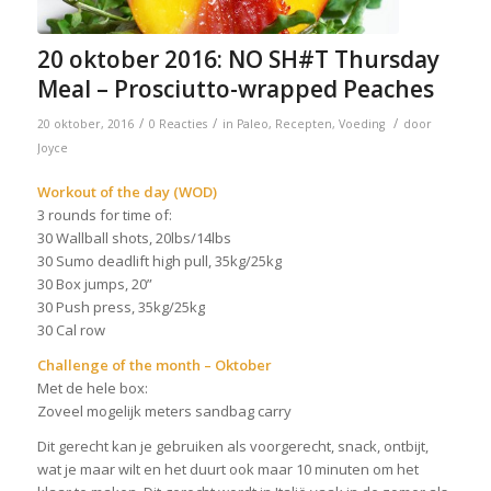
20 oktober 2016: NO SH#T Thursday
Meal – Prosciutto-wrapped Peaches
/
/
/
20 oktober, 2016
0 Reacties
in
Paleo
,
Recepten
,
Voeding
door
Joyce
Workout of the day (WOD)
3 rounds for time of:
30 Wallball shots, 20lbs/14lbs
30 Sumo deadlift high pull, 35kg/25kg
30 Box jumps, 20”
30 Push press, 35kg/25kg
30 Cal row
Challenge of the month – Oktober
Met de hele box:
Zoveel mogelijk meters sandbag carry
Dit gerecht kan je gebruiken als voorgerecht, snack, ontbijt,
wat je maar wilt en het duurt ook maar 10 minuten om het