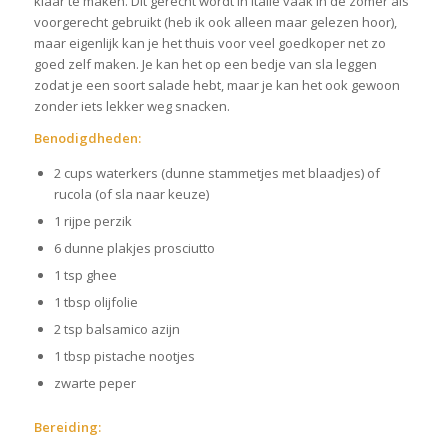
klaar te maken. Dit gerecht wordt in Italië vaak in de zomer als
voorgerecht gebruikt (heb ik ook alleen maar gelezen hoor),
maar eigenlijk kan je het thuis voor veel goedkoper net zo
goed zelf maken. Je kan het op een bedje van sla leggen
zodat je een soort salade hebt, maar je kan het ook gewoon
zonder iets lekker weg snacken.
Benodigdheden:
2 cups waterkers (dunne stammetjes met blaadjes) of
rucola (of sla naar keuze)
1 rijpe perzik
6 dunne plakjes prosciutto
1 tsp ghee
1 tbsp olijfolie
2 tsp balsamico azijn
1 tbsp pistache nootjes
zwarte peper
Bereiding: