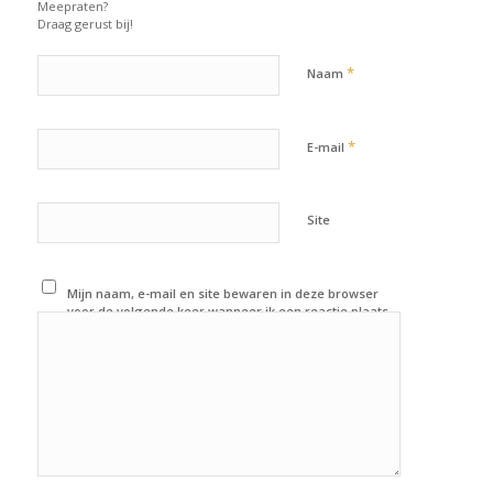
Meepraten?
Draag gerust bij!
*
Naam
*
E-mail
Site
Mijn naam, e-mail en site bewaren in deze browser
voor de volgende keer wanneer ik een reactie plaats.