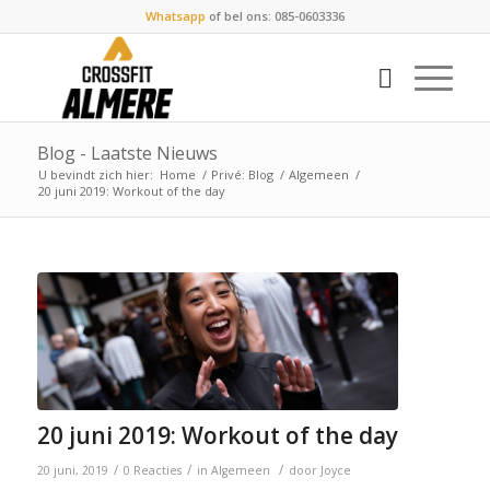
Whatsapp
of bel ons: 085-0603336
Blog - Laatste Nieuws
U bevindt zich hier:
Home
/
Privé: Blog
/
Algemeen
/
20 juni 2019: Workout of the day
20 juni 2019: Workout of the day
/
/
/
20 juni, 2019
0 Reacties
in
Algemeen
door
Joyce