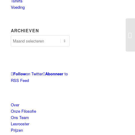
Tshirts
Voeding
ARCHIEVEN
Archieven
Follow
on Twitter
Abonneer
to
RSS Feed
Over
Onze Filosofie
Ons Team
Lesrooster
Prijzen