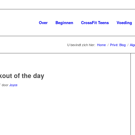
Over
Beginnen
CrossFit Teens
Voeding
U bevindt zich hier:
Home
/
Privé: Blog
/
Al
out of the day
/
door
Joyce