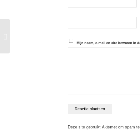
1 november 2018:
Workout of the day
Mijn naam, e-mail en site bewaren in d
Deze site gebruikt Akismet om spam t