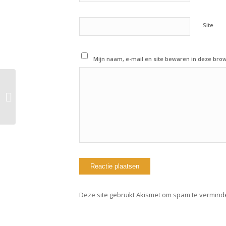
Site
Mijn naam, e-mail en site bewaren in deze brow
1 juni 2022: Workout of
the day
Deze site gebruikt Akismet om spam te vermind