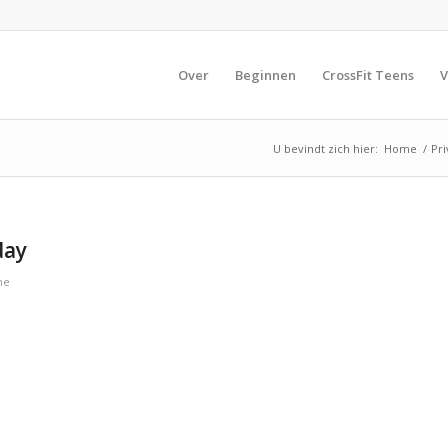
Over
Beginnen
CrossFit Teens
V
U bevindt zich hier:
Home
/
Pri
day
ne