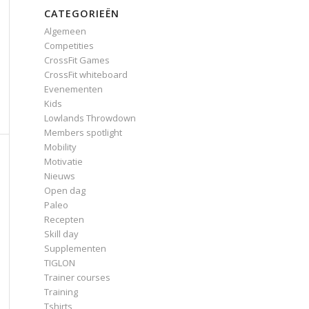
CATEGORIEËN
Algemeen
Competities
CrossFit Games
CrossFit whiteboard
Evenementen
Kids
Lowlands Throwdown
Members spotlight
Mobility
Motivatie
Nieuws
Open dag
Paleo
Recepten
Skill day
Supplementen
TIGLON
Trainer courses
Training
Tshirts