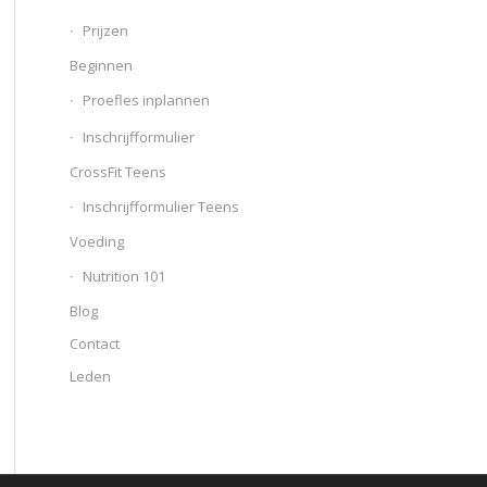
Prijzen
Beginnen
Proefles inplannen
Inschrijfformulier
CrossFit Teens
Inschrijfformulier Teens
Voeding
Nutrition 101
Blog
Contact
Leden