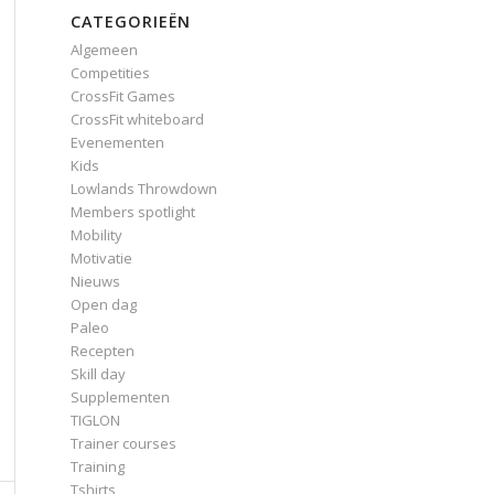
CATEGORIEËN
Algemeen
Competities
CrossFit Games
CrossFit whiteboard
Evenementen
Kids
Lowlands Throwdown
Members spotlight
Mobility
Motivatie
Nieuws
Open dag
Paleo
Recepten
Skill day
Supplementen
TIGLON
Trainer courses
Training
Tshirts