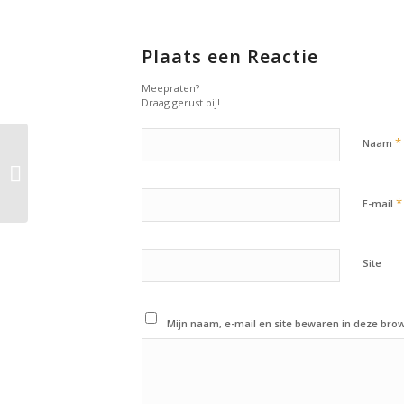
Plaats een Reactie
Meepraten?
Draag gerust bij!
*
Naam
18 september 2015:
CrossFit Mobility
Trainer Course
*
E-mail
Site
Mijn naam, e-mail en site bewaren in deze brow