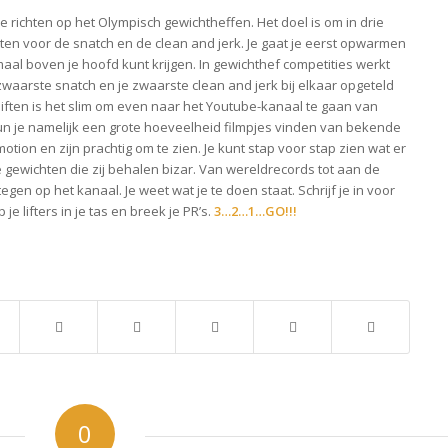
 richten op het Olympisch gewichtheffen. Het doel is om in drie
tten voor de snatch en de clean and jerk. Je gaat je eerst opwarmen
imaal boven je hoofd kunt krijgen. In gewichthef competities werkt
zwaarste snatch en je zwaarste clean and jerk bij elkaar opgeteld
liften is het slim om even naar het Youtube-kanaal te gaan van
kun je namelijk een grote hoeveelheid filmpjes vinden van bekende
otion en zijn prachtig om te zien. Je kunt stap voor stap zien wat er
e gewichten die zij behalen bizar. Van wereldrecords tot aan de
gen op het kanaal. Je weet wat je te doen staat. Schrijf je in voor
 je lifters in je tas en breek je PR’s.
3…2…1…GO!!!
0