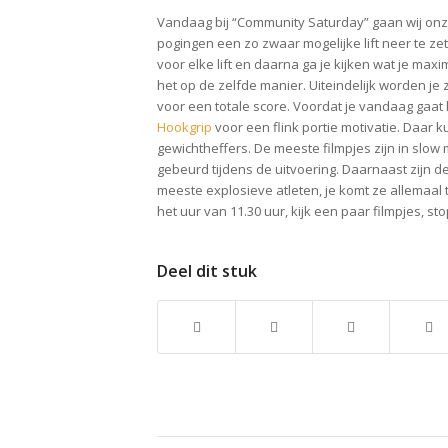
Vandaag bij “Community Saturday” gaan wij onze
pogingen een zo zwaar mogelijke lift neer te ze
voor elke lift en daarna ga je kijken wat je max
het op de zelfde manier. Uiteindelijk worden je 
voor een totale score. Voordat je vandaag gaat 
Hookgrip
voor een flink portie motivatie. Daar 
gewichtheffers. De meeste filmpjes zijn in slow m
gebeurd tijdens de uitvoering. Daarnaast zijn d
meeste explosieve atleten, je komt ze allemaal te
het uur van 11.30 uur, kijk een paar filmpjes, stop
Deel dit stuk