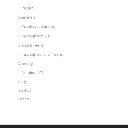
Prijzen
Beginnen
Proefles inplannen
Inschrijfformulier
CrossFit Teens
Inschrijfformulier Teens
Voeding
Nutrition 101
Blog
Contact
Leden