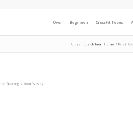
Over
Beginnen
CrossFit Teens
V
U bevindt zich hier:
Home
/
Privé: Bl
/
tie
,
Training
door
Wesley