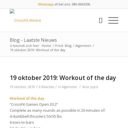
Whatsapp
of bel ons: 085-0603336
Blog - Laatste Nieuws
U bevindt zich hier:
Home
/
Privé: Blog
/
Algemeen
/
19 oktober 2019: Workout of the day
19 oktober 2019: Workout of the day
/
/
/
19 oktober, 2019
0 Reacties
in
Algemeen
door
Joyce
Workout of the day
“CrossFit Games Open 20.2”
Complete as many rounds as possible in 20 minutes of:
4 dumbbell thrusters 50/35 lbs
6 toes-to-bars