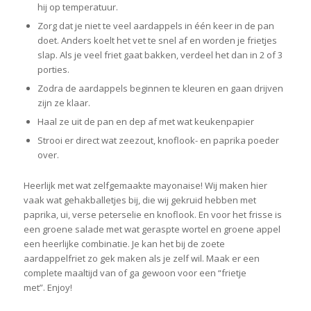
hij op temperatuur.
Zorg dat je niet te veel aardappels in één keer in de pan
doet. Anders koelt het vet te snel af en worden je frietjes
slap. Als je veel friet gaat bakken, verdeel het dan in 2 of 3
porties.
Zodra de aardappels beginnen te kleuren en gaan drijven
zijn ze klaar.
Haal ze uit de pan en dep af met wat keukenpapier
Strooi er direct wat zeezout, knoflook- en paprika poeder
over.
Heerlijk met wat zelfgemaakte mayonaise! Wij maken hier
vaak wat gehakballetjes bij, die wij gekruid hebben met
paprika, ui, verse peterselie en knoflook. En voor het frisse is
een groene salade met wat geraspte wortel en groene appel
een heerlijke combinatie. Je kan het bij de zoete
aardappelfriet zo gek maken als je zelf wil. Maak er een
complete maaltijd van of ga gewoon voor een “frietje
met”. Enjoy!