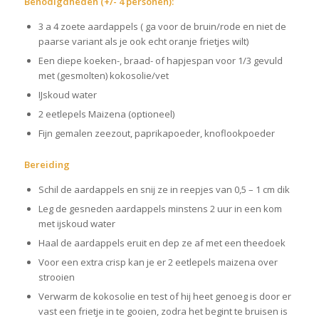
Benodigdheden (+/- 4 personen):
3 a 4 zoete aardappels ( ga voor de bruin/rode en niet de
paarse variant als je ook echt oranje frietjes wilt)
Een diepe koeken-, braad- of hapjespan voor 1/3 gevuld
met (gesmolten) kokosolie/vet
IJskoud water
2 eetlepels Maizena (optioneel)
Fijn gemalen zeezout, paprikapoeder, knoflookpoeder
Bereiding
Schil de aardappels en snij ze in reepjes van 0,5 – 1 cm dik
Leg de gesneden aardappels minstens 2 uur in een kom
met ijskoud water
Haal de aardappels eruit en dep ze af met een theedoek
Voor een extra crisp kan je er 2 eetlepels maizena over
strooien
Verwarm de kokosolie en test of hij heet genoeg is door er
vast een frietje in te gooien, zodra het begint te bruisen is