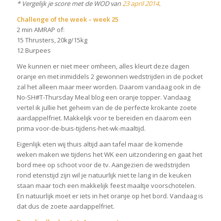
* Vergelijk je score met de WOD van
23 april 2014
.
Challenge of the week – week 25
2 min AMRAP of:
15 Thrusters, 20kg/15kg
12 Burpees
We kunnen er niet meer omheen, alles kleurt deze dagen
oranje en met inmiddels 2 gewonnen wedstrijden in de pocket
zal het alleen maar meer worden. Daarom vandaag ook in de
No-SH#T-Thursday Meal blog een oranje topper. Vandaag
vertel ik jullie het geheim van de de perfecte krokante zoete
aardappelfriet. Makkelijk voor te bereiden en daarom een
prima voor-de-buis-tijdens-het-wk-maaltijd.
Eigenlijk eten wij thuis altijd aan tafel maar de komende
weken maken we tijdens het WK een uitzondering en gaat het
bord mee op schoot voor de tv. Aangezien de wedstrijden
rond etenstijd zijn wil je natuurlijk niet te lang in de keuken
staan maar toch een makkelijk feest maaltje voorschotelen.
En natuurlijk moet er iets in het oranje op het bord. Vandaag is
dat dus de zoete aardappelfriet.