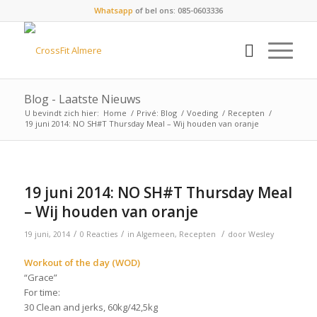
Whatsapp
of bel ons: 085-0603336
Blog - Laatste Nieuws
U bevindt zich hier:
Home
/
Privé: Blog
/
Voeding
/
Recepten
/
19 juni 2014: NO SH#T Thursday Meal – Wij houden van oranje
19 juni 2014: NO SH#T Thursday Meal
– Wij houden van oranje
/
/
/
19 juni, 2014
0 Reacties
in
Algemeen
,
Recepten
door
Wesley
Workout of the day (WOD)
“Grace”
For time:
30 Clean and jerks, 60kg/42,5kg