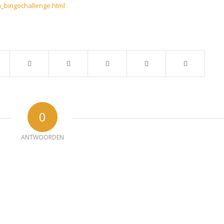
fa_bingochallenge.html
0
ANTWOORDEN