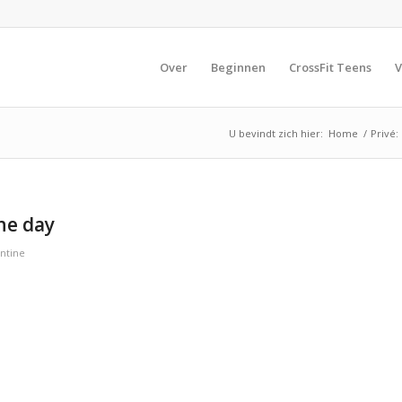
Over
Beginnen
CrossFit Teens
V
U bevindt zich hier:
Home
/
Privé:
he day
ntine