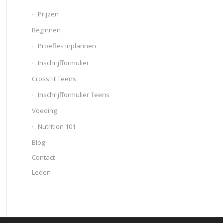
Prijzen
Beginnen
Proefles inplannen
Inschrijfformulier
CrossFit Teens
Inschrijfformulier Teens
Voeding
Nutrition 101
Blog
Contact
Leden