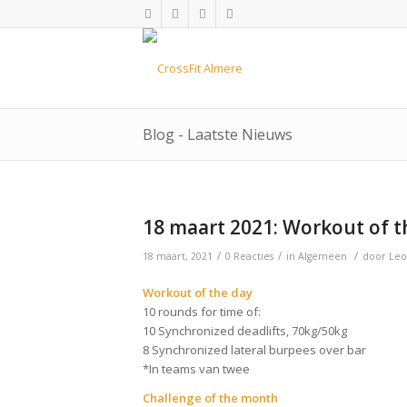
Blog - Laatste Nieuws
18 maart 2021: Workout of t
/
/
/
18 maart, 2021
0 Reacties
in
Algemeen
door
Leo
Workout of the day
10 rounds for time of:
10 Synchronized deadlifts, 70kg/50kg
8 Synchronized lateral burpees over bar
*In teams van twee
Challenge of the month