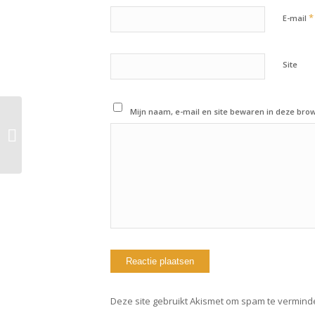
*
E-mail
Site
Mijn naam, e-mail en site bewaren in deze brow
17 maart 2021:
Workout of the day
Deze site gebruikt Akismet om spam te vermind