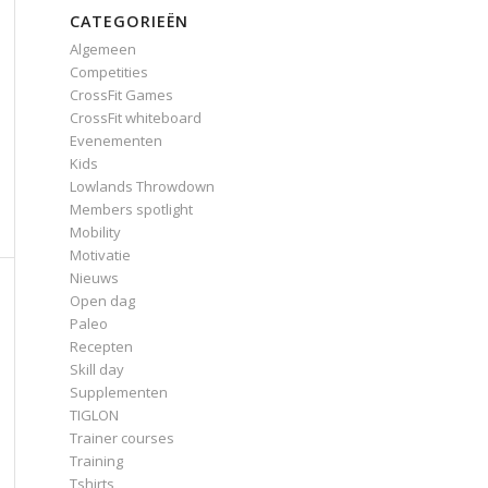
CATEGORIEËN
Algemeen
Competities
CrossFit Games
CrossFit whiteboard
Evenementen
Kids
Lowlands Throwdown
Members spotlight
Mobility
Motivatie
Nieuws
Open dag
Paleo
Recepten
Skill day
Supplementen
TIGLON
Trainer courses
Training
Tshirts