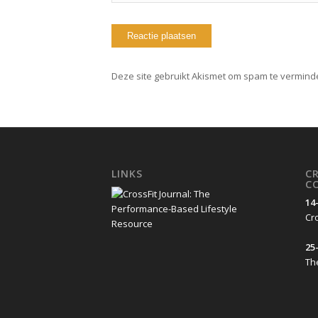
Deze site gebruikt Akismet om spam te vermind
LINKS
C
C
14
Cro
25-
Th