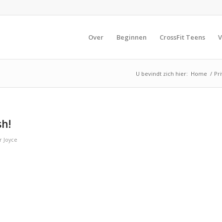
Over
Beginnen
CrossFit Teens
V
U bevindt zich hier:
Home
/
Pri
sh!
r
Joyce