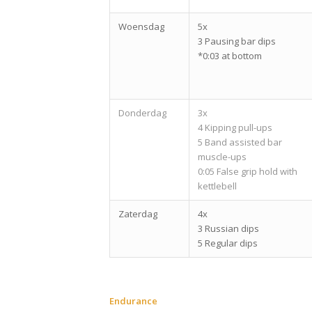
Woensdag
5x
3 Pausing bar dips
*0:03 at bottom
Donderdag
3x
4 Kipping pull-ups
5 Band assisted bar
muscle-ups
0:05 False grip hold with
kettlebell
Zaterdag
4x
3 Russian dips
5 Regular dips
Endurance