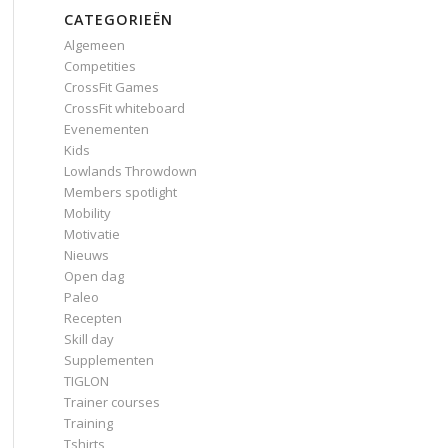
CATEGORIEËN
Algemeen
Competities
CrossFit Games
CrossFit whiteboard
Evenementen
Kids
Lowlands Throwdown
Members spotlight
Mobility
Motivatie
Nieuws
Open dag
Paleo
Recepten
Skill day
Supplementen
TIGLON
Trainer courses
Training
Tshirts