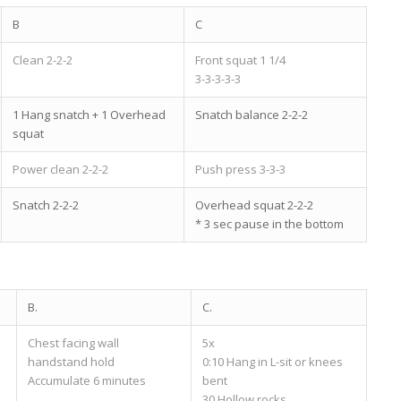
B
C
Clean 2-2-2
Front squat 1 1/4
3-3-3-3-3
1 Hang snatch + 1 Overhead
Snatch balance 2-2-2
squat
Power clean 2-2-2
Push press 3-3-3
Snatch 2-2-2
Overhead squat 2-2-2
* 3 sec pause in the bottom
B.
C.
Chest facing wall
5x
handstand hold
0:10 Hang in L-sit or knees
Accumulate 6 minutes
bent
30 Hollow rocks