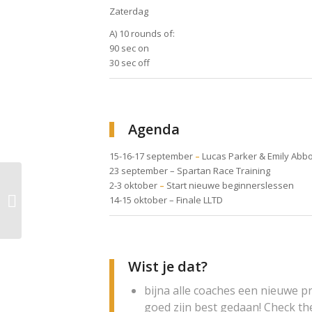
Zaterdag
A) 10 rounds of:
90 sec on
30 sec off
Agenda
15-16-17 september
–
Lucas Parker & Emily Abbo
23 september – Spartan Race Training
2-3 oktober
–
Start nieuwe beginnerslessen
16 september 2017:
14-15 oktober – Finale LLTD
Herken jij jezelf?
Wist je dat?
bijna alle coaches een nieuwe 
goed zijn best gedaan! Check th