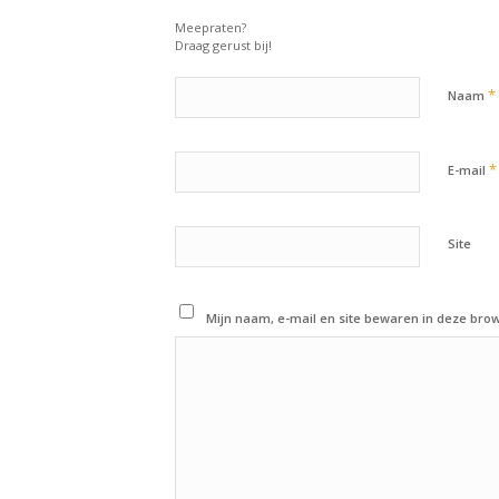
Meepraten?
Draag gerust bij!
*
Naam
*
E-mail
Site
Mijn naam, e-mail en site bewaren in deze brow