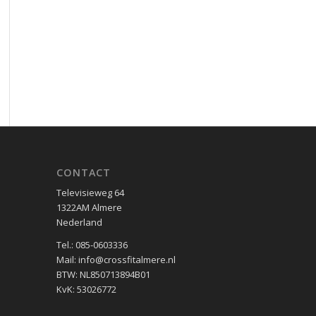
CONTACT
Televisieweg 64
1322AM Almere
Nederland
Tel.: 085-0603336
Mail: info@crossfitalmere.nl
BTW: NL850713894B01
KvK: 53026772