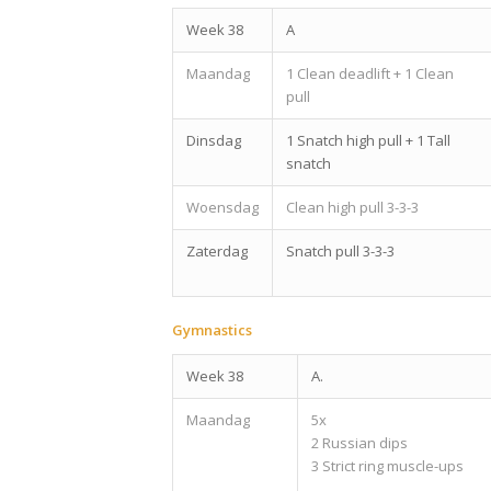
Week 38
A
Maandag
1 Clean deadlift + 1 Clean
pull
Dinsdag
1 Snatch high pull + 1 Tall
snatch
Woensdag
Clean high pull 3-3-3
Zaterdag
Snatch pull 3-3-3
Gymnastics
Week 38
A.
Maandag
5x
2 Russian dips
3 Strict ring muscle-ups