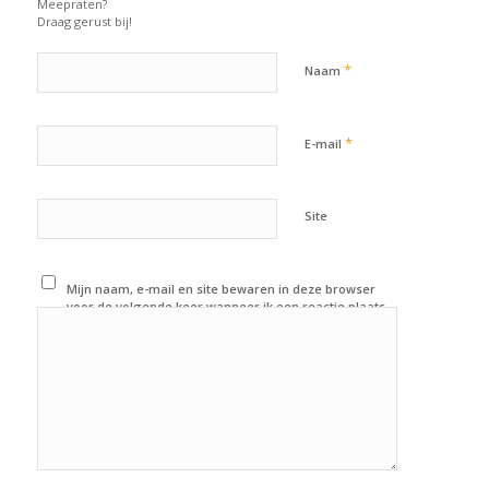
Meepraten?
Draag gerust bij!
*
Naam
*
E-mail
Site
Mijn naam, e-mail en site bewaren in deze browser
voor de volgende keer wanneer ik een reactie plaats.