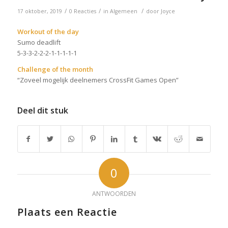
/
/
/
17 oktober, 2019
0 Reacties
in
Algemeen
door
Joyce
Workout of the day
Sumo deadlift
5-3-3-2-2-2-1-1-1-1-1
Challenge of the month
“Zoveel mogelijk deelnemers CrossFit Games Open”
Deel dit stuk
0
ANTWOORDEN
Plaats een Reactie