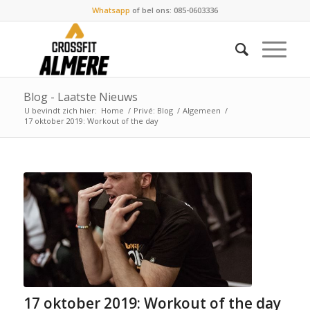
Whatsapp
of bel ons: 085-0603336
Blog - Laatste Nieuws
U bevindt zich hier:
Home
/
Privé: Blog
/
Algemeen
/
17 oktober 2019: Workout of the day
17 oktober 2019: Workout of the day